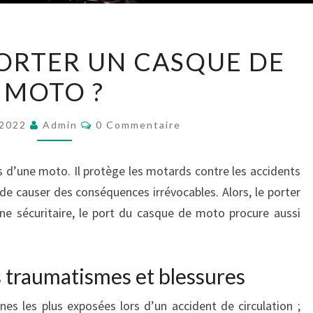
POURQUOI
ORTER UN CASQUE DE
PORTER
MOTO ?
UN
CASQUE
Commentaires
DE
t 2022
Admin
0 Commentaire
MOTO
?
s d’une moto. Il protège les motards contre les accidents
de causer des conséquences irrévocables. Alors, le porter
ne sécuritaire, le port du casque de moto procure aussi
s traumatismes et blessures
nes les plus exposées lors d’un accident de circulation ;