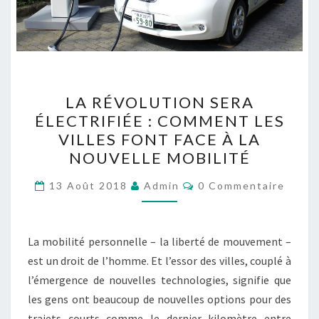
LA
LA RÉVOLUTION SERA
RÉVOLUTION
ÉLECTRIFIÉE : COMMENT LES
SERA
VILLES FONT FACE À LA
ÉLECTRIFIÉE
NOUVELLE MOBILITÉ
:
Commentaires
COMMENT
13 Août 2018
Admin
0 Commentaire
LES
VILLES
La mobilité personnelle – la liberté de mouvement –
FONT
est un droit de l’homme. Et l’essor des villes, couplé à
FACE
l’émergence de nouvelles technologies, signifie que
À
les gens ont beaucoup de nouvelles options pour des
LA
trajets courts comme le dernier kilomètre entre
NOUVELLE