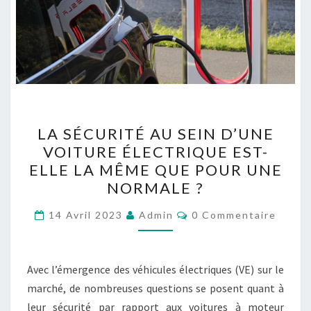
LA
LA SÉCURITÉ AU SEIN D’UNE
SÉCURITÉ
VOITURE ÉLECTRIQUE EST-
AU
ELLE LA MÊME QUE POUR UNE
SEIN
NORMALE ?
D’UNE
Commentaires
VOITURE
14 Avril 2023
Admin
0 Commentaire
ÉLECTRIQUE
EST-
Avec l’émergence des véhicules électriques (VE) sur le
ELLE
marché, de nombreuses questions se posent quant à
LA
leur sécurité par rapport aux voitures à moteur
MÊME