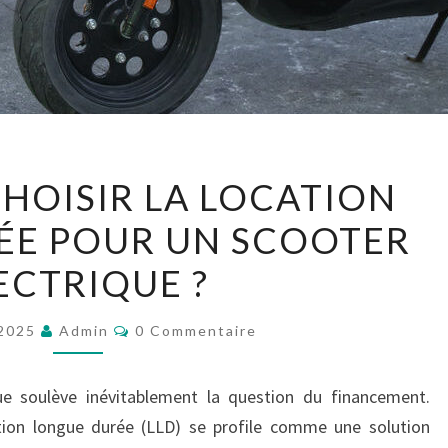
POURQUOI
HOISIR LA LOCATION
CHOISIR
ÉE POUR UN SCOOTER
LA
LOCATION
ECTRIQUE ?
LONGUE
DURÉE
Commentaires
 2025
Admin
0 Commentaire
POUR
UN
que soulève inévitablement la question du financement.
SCOOTER
ation longue durée (LLD) se profile comme une solution
ÉLECTRIQUE