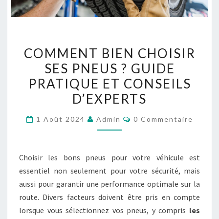
COMMENT
COMMENT BIEN CHOISIR
BIEN
SES PNEUS ? GUIDE
CHOISIR
PRATIQUE ET CONSEILS
SES
PNEUS
D’EXPERTS
?
Commentaires
1 Août 2024
Admin
0 Commentaire
GUIDE
PRATIQUE
ET
Choisir les bons pneus pour votre véhicule est
CONSEILS
essentiel non seulement pour votre sécurité, mais
D’EXPERTS
aussi pour garantir une performance optimale sur la
route. Divers facteurs doivent être pris en compte
lorsque vous sélectionnez vos pneus, y compris
les