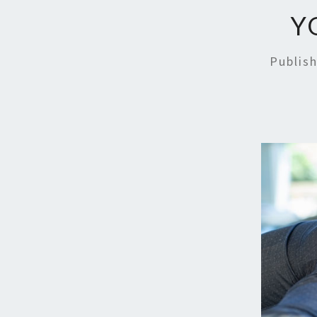
Y
Publis