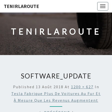
TENIRLAROUTE
Togg
navig
TENIRLAROUTE
SOFTWARE_UPDATE
Published
13 Août 2018
At
1200 × 627
In
Tesla Fabrique Plus De Voitures Au Fur Et
À Mesure Que Les Revenus Augmentent