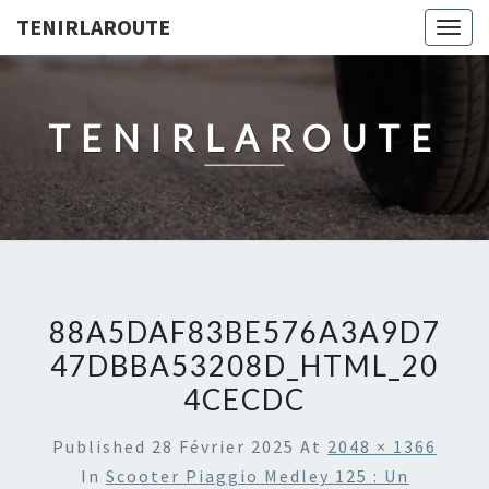
TENIRLAROUTE
Togg
navig
TENIRLAROUTE
88A5DAF83BE576A3A9D7
47DBBA53208D_HTML_20
4CECDC
Published
28 Février 2025
At
2048 × 1366
In
Scooter Piaggio Medley 125 : Un