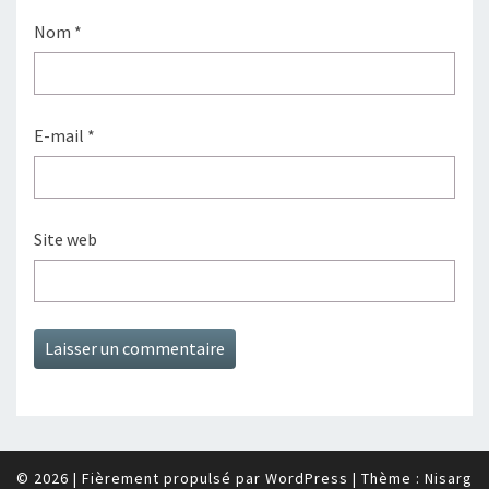
Nom
*
E-mail
*
Site web
© 2026
|
Fièrement propulsé par
WordPress
|
Thème :
Nisarg