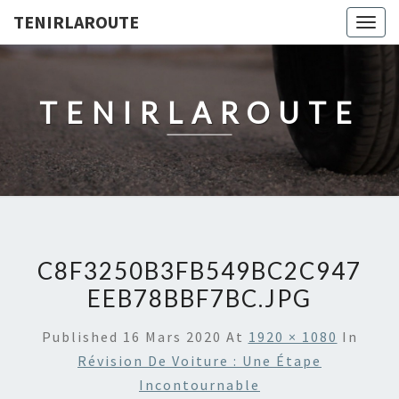
TENIRLAROUTE
Togg
navig
TENIRLAROUTE
C8F3250B3FB549BC2C947
EEB78BBF7BC.JPG
Published
16 Mars 2020
At
1920 × 1080
In
Révision De Voiture : Une Étape
Incontournable