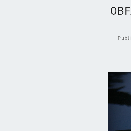
0B
Publ