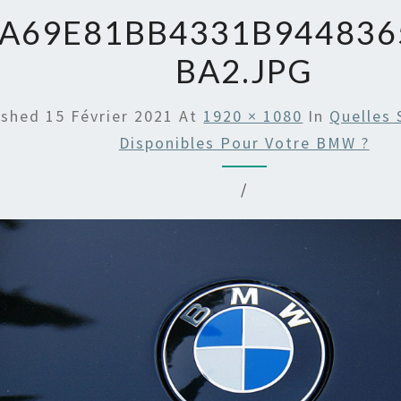
FA69E81BB4331B94483
BA2.JPG
ished
15 Février 2021
At
1920 × 1080
In
Quelles 
Disponibles Pour Votre BMW ?
/