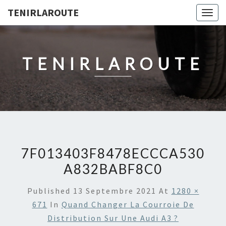
TENIRLAROUTE
Togg
navig
TENIRLAROUTE
7F013403F8478ECCCA530
A832BABF8C0
Published
13 Septembre 2021
At
1280 ×
671
In
Quand Changer La Courroie De
Distribution Sur Une Audi A3 ?