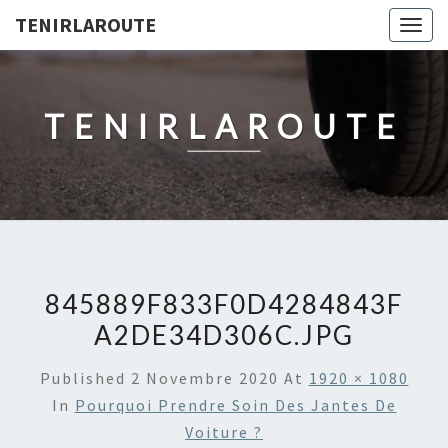
TENIRLAROUTE
Togg
navig
TENIRLAROUTE
845889F833F0D4284843F
A2DE34D306C.JPG
Published
2 Novembre 2020
At
1920 × 1080
In
Pourquoi Prendre Soin Des Jantes De
Voiture ?