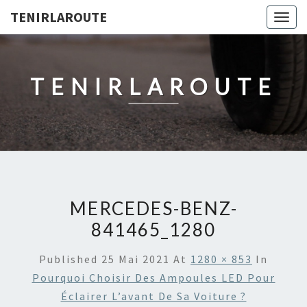
TENIRLAROUTE
Togg
navig
TENIRLAROUTE
MERCEDES-BENZ-
841465_1280
Published
25 Mai 2021
At
1280 × 853
In
Pourquoi Choisir Des Ampoules LED Pour
Éclairer L’avant De Sa Voiture ?