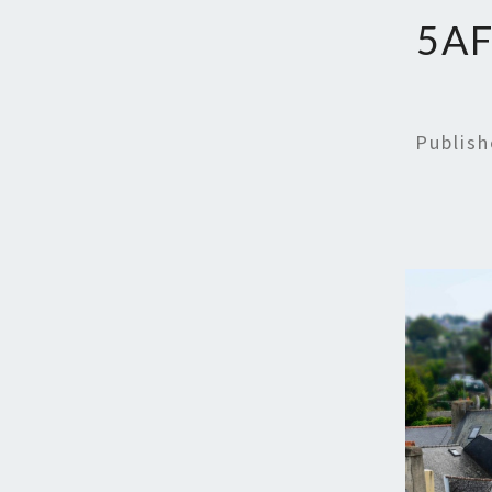
5A
Publis