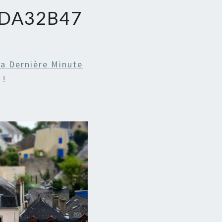
DA32B47
La Dernière Minute
 !