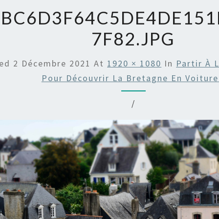
FBC6D3F64C5DE4DE151
7F82.JPG
hed
2 Décembre 2021
At
1920 × 1080
In
Partir À 
Pour Découvrir La Bretagne En Voiture
/