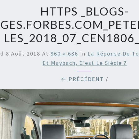
HTTPS _BLOGS-
GES.FORBES.COM_PETE
LES_2018_07_CEN1806_
ed
8 Août 2018
At
960 × 636
In
La Réponse De To
Et Maybach, C’est Le Siècle ?
← PRÉCÉDENT
/