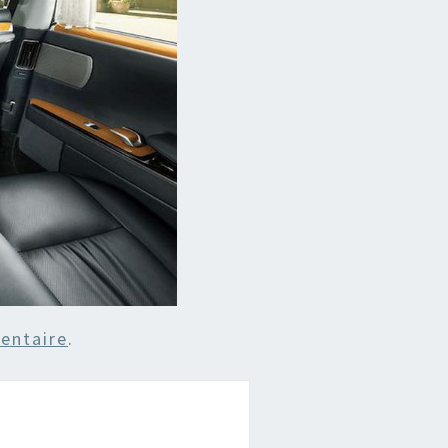
entaire
.