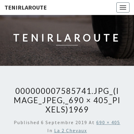
TENIRLAROUTE
Togg
navig
TENIRLAROUTE
000000007585741.JPG_(I
MAGE_JPEG,_690 × 405_PI
XELS)1969
Published
6 Septembre 2019
At
690 × 405
In
La 2 Chevaux