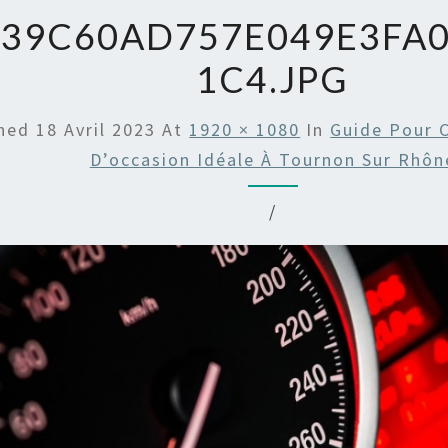
B39C60AD757E049E3FA
1C4.JPG
shed
18 Avril 2023
At
1920 × 1080
In
Guide Pour C
D’occasion Idéale À Tournon Sur Rhôn
/