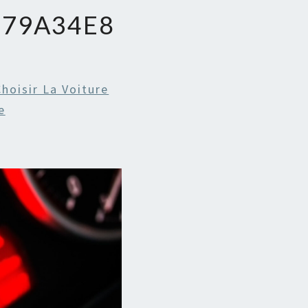
079A34E8
hoisir La Voiture
e