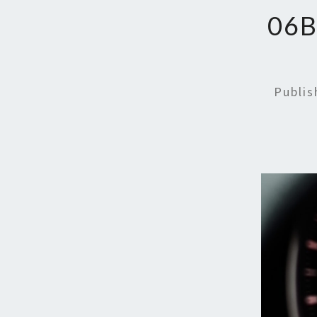
06
Publi