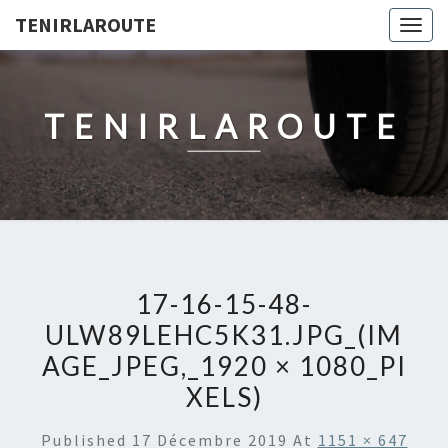
TENIRLAROUTE
Togg
navig
TENIRLAROUTE
17-16-15-48-
ULW89LEHC5K31.JPG_(IM
AGE_JPEG,_1920 × 1080_PI
XELS)
Published
17 Décembre 2019
At
1151 × 647