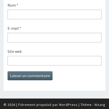
Nom
*
E-mail
*
Site web
© 2026
|
Fièrement propulsé par
WordPress
|
Thème :
Nisarg