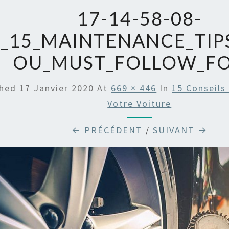
17-14-58-08-
_15_MAINTENANCE_TIP
OU_MUST_FOLLOW_FO
shed
17 Janvier 2020
At
669 × 446
In
15 Conseils
Votre Voiture
← PRÉCÉDENT
/
SUIVANT →