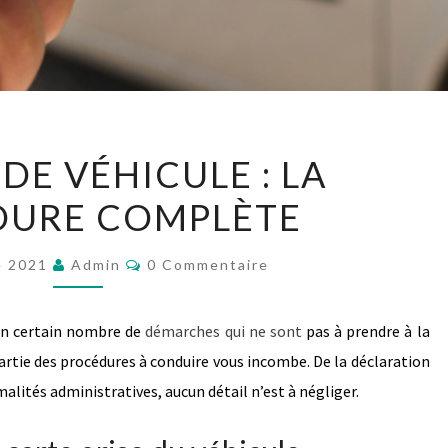
CESSION
DE VÉHICULE : LA
DE
DURE COMPLÈTE
VÉHICULE
:
Commentaires
LA
e 2021
Admin
0 Commentaire
PROCÉDURE
COMPLÈTE
 un certain nombre de
démarches qui ne sont
pas à prendre à la
artie des procédures à conduire vous incombe. De la déclaration
alités administratives, aucun détail n’est à négliger.