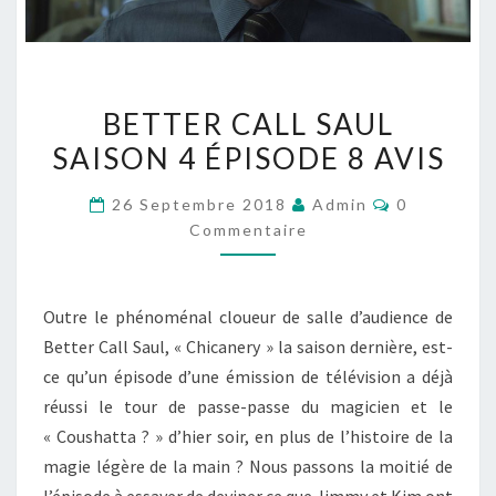
BETTER
BETTER CALL SAUL
CALL
SAISON 4 ÉPISODE 8 AVIS
SAUL
SAISON
Commentai
26 Septembre 2018
Admin
0
4
Commentaire
ÉPISODE
8
AVIS
Outre le phénoménal cloueur de salle d’audience de
Better Call Saul, « Chicanery » la saison dernière, est-
ce qu’un épisode d’une émission de télévision a déjà
réussi le tour de passe-passe du magicien et le
« Coushatta ? » d’hier soir, en plus de l’histoire de la
magie légère de la main ? Nous passons la moitié de