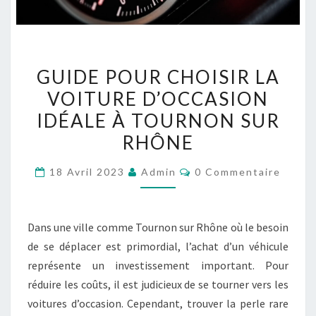
GUIDE
GUIDE POUR CHOISIR LA
POUR
VOITURE D’OCCASION
CHOISIR
IDÉALE À TOURNON SUR
LA
VOITURE
RHÔNE
D’OCCASION
Commentaires
18 Avril 2023
Admin
0 Commentaire
IDÉALE
À
TOURNON
Dans une ville comme Tournon sur Rhône où le besoin
SUR
de se déplacer est primordial, l’achat d’un véhicule
RHÔNE
représente un investissement important. Pour
réduire les coûts, il est judicieux de se tourner vers les
voitures d’occasion. Cependant, trouver la perle rare