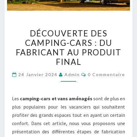
DÉCOUVERTE
DÉCOUVERTE DES
DES
CAMPING-CARS : DU
CAMPING-
FABRICANT AU PRODUIT
CARS
:
FINAL
DU
Commentaires
24 Janvier 2024
Admin
0 Commentaire
FABRICANT
AU
PRODUIT
Les
camping-cars et vans aménagés
sont de plus en
FINAL
plus populaires pour les vacanciers qui souhaitent
profiter des grands espaces tout en ayant un certain
confort. Dans cet article, nous vous proposons une
présentation des différentes étapes de fabrication