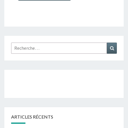
Rechercher :
Recher
ARTICLES RÉCENTS