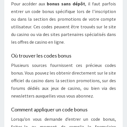
Pour accéder aux
bonus sans dépôt
, il faut parfois
entrer un code bonus spécifique lors de l’inscription
ou dans la section des promotions de votre compte
utilisateur. Ces codes peuvent être trouvés sur le site
du casino ou via des sites partenaires spécialisés dans
les offres de casino en ligne.
Où trouver les codes bonus
Plusieurs sources fournissent ces précieux codes
bonus. Vous pouvez les obtenir directement sur le site
officiel du casino dans la section promotions, sur des
forums dédiés aux jeux de casino, ou bien via des
newsletters auxquelles vous vous abonnez.
Comment appliquer un code bonus
Lorsqu’on vous demande d’entrer un code bonus,
faites-le au moment de remplir le formulaire