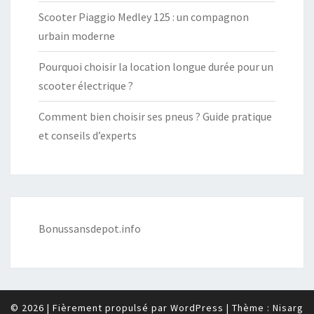
Scooter Piaggio Medley 125 : un compagnon
urbain moderne
Pourquoi choisir la location longue durée pour un
scooter électrique ?
Comment bien choisir ses pneus ? Guide pratique
et conseils d’experts
Bonussansdepot.info
© 2026
|
Fièrement propulsé par
WordPress
|
Thème :
Nisarg