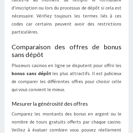
d’inscription ou lors du processus de dépôt si cela est
nécessaire. Vérifiez toujours les termes liés à ces
codes car certains peuvent avoir des restrictions
particulières.
Comparaison des offres de bonus
sans dépôt
Plusieurs casinos en ligne se disputent pour offrir les
bonus sans dépôt
les plus attractifs. Il est judicieux
de comparer les différentes offres pour choisir celle
qui vous convient le mieux.
Mesurer la générosité des offres
Comparez les montants des bonus en argent ou le
nombre de tours gratuits offerts par chaque casino.
Veillez à évaluer combien vous pouvez réellement