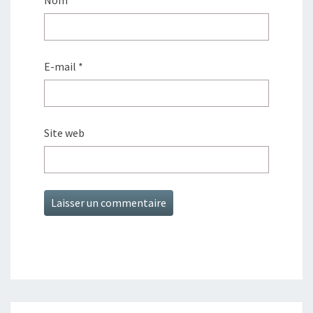
Nom
*
E-mail
*
Site web