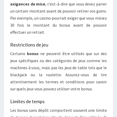
exigences de mise
, c’est-à-dire que vous devez parier
un certain montant avant de pouvoir retirer vos gains.
Par exemple, un casino pourrait exiger que vous misiez
30 fois le montant du bonus avant de pouvoir
effectuer un retrait.
Restrictions de jeu
Certains
bonus
ne peuvent être utilisés que sur des
jeux spécifiques ou des catégories de jeux comme les
machines à sous, mais pas les jeux de table tels que le
blackjack ou la roulette. Assurez-vous de lire
attentivement les termes et conditions pour savoir
sur quels jeux vous pouvez utiliser votre bonus.
Limites de temps
Les bonus sans dépôt comportent souvent une limite