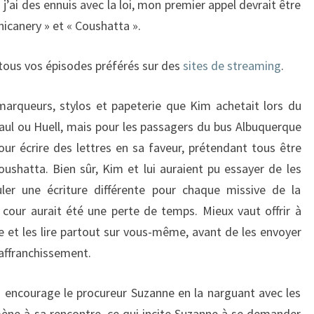
’ai des ennuis avec la loi, mon premier appel devrait être
hicanery » et « Coushatta ».
 tous vos épisodes préférés sur des
sites de streaming
.
s marqueurs, stylos et papeterie que Kim achetait lors du
Saul ou Huell, mais pour les passagers du bus Albuquerque
our écrire des lettres en sa faveur, prétendant tous être
hatta. Bien sûr, Kim et lui auraient pu essayer de les
er une écriture différente pour chaque missive de la
cour aurait été une perte de temps. Mieux vaut offrir à
te et les lire partout sur vous-même, avant de les envoyer
 affranchissement.
encourage le procureur Suzanne en la narguant avec les
ène à sa rencontre, ce qui incite Suzanne à se demander