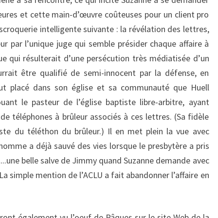
heures et cette main-d’œuvre coûteuses pour un client pro
roquerie intelligente suivante : la révélation des lettres,
r par l’unique juge qui semble présider chaque affaire à
que qui résulterait d’une persécution très médiatisée d’un
rait être qualifié de semi-innocent par la défense, en
aut placé dans son église et sa communauté que Huell
uant le pasteur de l’église baptiste libre-arbitre, ayant
e téléphones à brûleur associés à ces lettres. (Sa fidèle
te du téléthon du brûleur.) Il en met plein la vue avec
’homme a déjà sauvé des vies lorsque le presbytère a pris
n…..une belle salve de Jimmy quand Suzanne demande avec
 La simple mention de l’ACLU a fait abandonner l’affaire en
uront également vu l’oeuf de Pâques sur le site Web de la