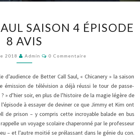
BETTER
SAUL SAISON 4 ÉPISODE
CALL
8 AVIS
SAUL
SAISON
Commentaires
4
re 2018
Admin
0 Commentaire
ÉPISODE
8
e d’audience de Better Call Saul, « Chicanery » la saison
AVIS
e émission de télévision a déjà réussi le tour de passe-
 » d’hier soir, en plus de l’histoire de la magie légère de
 l’épisode à essayer de deviner ce que Jimmy et Kim ont
ll de prison – y compris cette incroyable balade en bus
i rappelle un voyage scolaire chaperonné par le professeur
eu – et l’autre moitié se prélassant dans le génie du con.